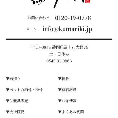
0120-19-0778
お問い合わせ
info@kumariki.jp
メール
〒417-0848
静岡県富⼠市⼤野76
⼟・⽇休み
0545-31-0888
▼⽯造り
▼粉⾻
▼ペットの納骨・粉骨
▼墓⽯清掃
▼供養具販売
▼お寺情報
▼会社概要
▼よくある質問