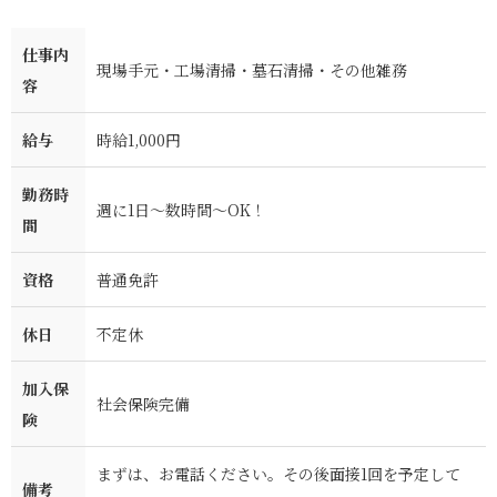
仕事内
現場手元・工場清掃・墓石清掃・その他雑務
容
給与
時給1,000円
勤務時
週に1日～数時間～OK！
間
資格
普通免許
休日
不定休
加入保
社会保険完備
険
まずは、お電話ください。その後面接1回を予定して
備考