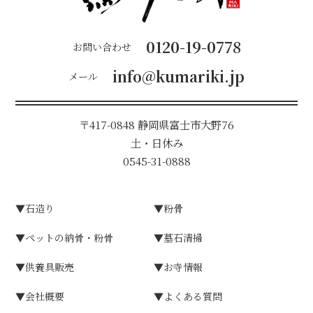
0120-19-0778
お問い合わせ
info@kumariki.jp
メール
〒417-0848
静岡県富⼠市⼤野76
⼟・⽇休み
0545-31-0888
▼⽯造り
▼粉⾻
▼ペットの納骨・粉骨
▼墓⽯清掃
▼供養具販売
▼お寺情報
▼会社概要
▼よくある質問