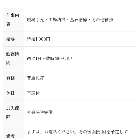
仕事内
現場手元・工場清掃・墓石清掃・その他雑務
容
給与
時給1,000円
勤務時
週に1日～数時間～OK！
間
資格
普通免許
休日
不定休
加入保
社会保険完備
険
まずは、お電話ください。その後面接1回を予定して
備考